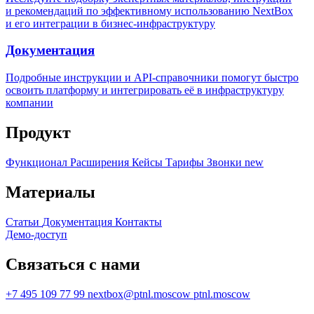
и рекомендаций по эффективному использованию NextBox
и его интеграции в бизнес-инфраструктуру
Документация
Подробные инструкции и API-справочники помогут быстро
освоить платформу и интегрировать её в инфраструктуру
компании
Продукт
Функционал
Расширения
Кейсы
Тарифы
Звонки
new
Материалы
Статьи
Документация
Контакты
Демо-доступ
Связаться с нами
+7 495 109 77 99
nextbox@ptnl.moscow
ptnl.moscow