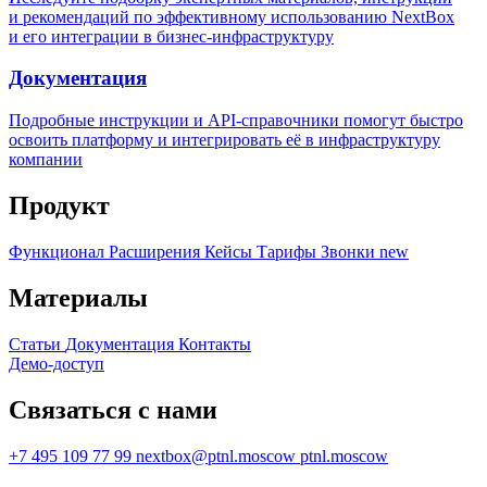
и рекомендаций по эффективному использованию NextBox
и его интеграции в бизнес-инфраструктуру
Документация
Подробные инструкции и API-справочники помогут быстро
освоить платформу и интегрировать её в инфраструктуру
компании
Продукт
Функционал
Расширения
Кейсы
Тарифы
Звонки
new
Материалы
Статьи
Документация
Контакты
Демо-доступ
Связаться с нами
+7 495 109 77 99
nextbox@ptnl.moscow
ptnl.moscow