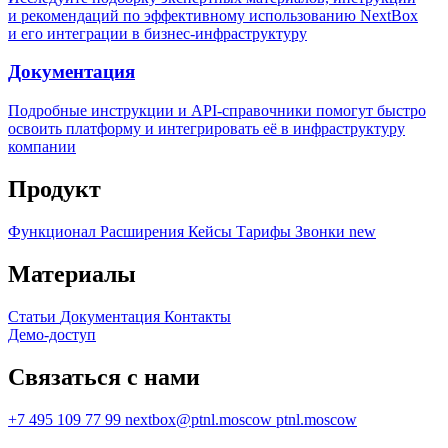
и рекомендаций по эффективному использованию NextBox
и его интеграции в бизнес-инфраструктуру
Документация
Подробные инструкции и API-справочники помогут быстро
освоить платформу и интегрировать её в инфраструктуру
компании
Продукт
Функционал
Расширения
Кейсы
Тарифы
Звонки
new
Материалы
Статьи
Документация
Контакты
Демо-доступ
Связаться с нами
+7 495 109 77 99
nextbox@ptnl.moscow
ptnl.moscow