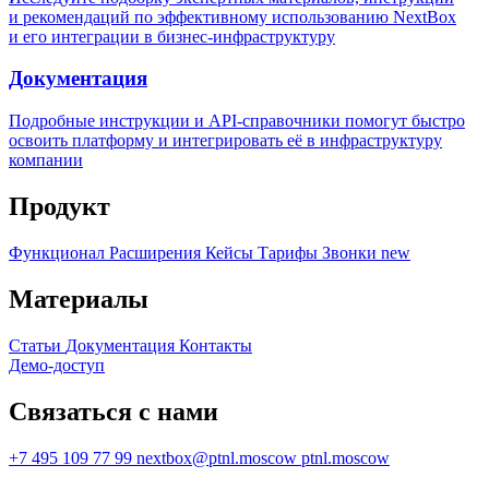
и рекомендаций по эффективному использованию NextBox
и его интеграции в бизнес-инфраструктуру
Документация
Подробные инструкции и API-справочники помогут быстро
освоить платформу и интегрировать её в инфраструктуру
компании
Продукт
Функционал
Расширения
Кейсы
Тарифы
Звонки
new
Материалы
Статьи
Документация
Контакты
Демо-доступ
Связаться с нами
+7 495 109 77 99
nextbox@ptnl.moscow
ptnl.moscow