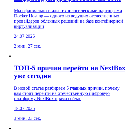
Мы официально стали технологическими партнерами
Docker Hosting — одного из ведущих отечественных
провайдеров облачных решений на базе контейнерной
виртуализации
24.07.2025
2 мин. 27 сек.
ТОП-5 причин перейти на NextBox
уже сегодня
В новой статье разбираем 5 главных причин, почему
вам стоит перейти на отечественную цифровую
платформу NextBox прямо сейчас
18.07.2025
3 мин. 23 сек.