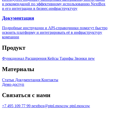
и рекомендаций по эффективному использованию NextBox
и его интеграции в бизнес-инфраструктуру
Документация
Подробные инструкции и API-справочники помогут быстро
освоить платформу и интегрировать её в инфраструктуру
компании
Продукт
Функционал
Расширения
Кейсы
Тарифы
Звонки
new
Материалы
Статьи
Документация
Контакты
Демо-доступ
Связаться с нами
+7 495 109 77 99
nextbox@ptnl.moscow
ptnl.moscow