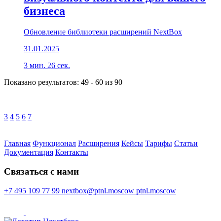
бизнеса
Обновление библиотеки расширений NextBox
31.01.2025
3 мин. 26 сек.
Показано результатов:
49
-
60
из
90
3
4
5
6
7
Главная
Функционал
Расширения
Кейсы
Тарифы
Статьи
Документация
Контакты
Cвязаться с нами
+7 495 109 77 99
nextbox@ptnl.moscow
ptnl.moscow