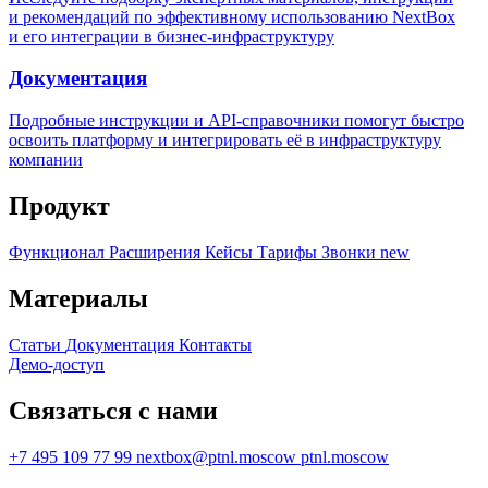
и рекомендаций по эффективному использованию NextBox
и его интеграции в бизнес-инфраструктуру
Документация
Подробные инструкции и API-справочники помогут быстро
освоить платформу и интегрировать её в инфраструктуру
компании
Продукт
Функционал
Расширения
Кейсы
Тарифы
Звонки
new
Материалы
Статьи
Документация
Контакты
Демо-доступ
Связаться с нами
+7 495 109 77 99
nextbox@ptnl.moscow
ptnl.moscow